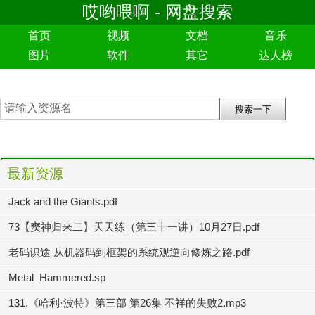
哎哟喂啊 - 网盘搜索
首页
视频
文档
音乐
图片
软件
其它
达人榜
最新资源
Jack and the Giants.pdf
73【窦神归来二】天天练（第三十一讲）10月27日.pdf
老码识途 从机器码到框架的系统观逆向修炼之路.pdf
Metal_Hammered.sp
131.《哈利·波特》第三部 第26集 不祥的失败2.mp3