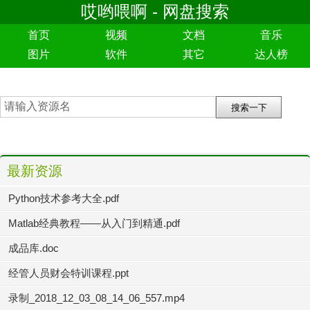
哎哟喂啊 - 网盘搜索
首页
视频
文档
音乐
图片
软件
其它
达人榜
最新资源
Python技术参考大全.pdf
Matlab经典教程——从入门到精通.pdf
成品库.doc
经管人员财会特训课程.ppt
录制_2018_12_03_08_14_06_557.mp4