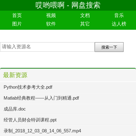
哎哟喂啊 - 网盘搜索
首页
视频
文档
音乐
图片
软件
其它
达人榜
最新资源
Python技术参考大全.pdf
Matlab经典教程——从入门到精通.pdf
成品库.doc
经管人员财会特训课程.ppt
录制_2018_12_03_08_14_06_557.mp4