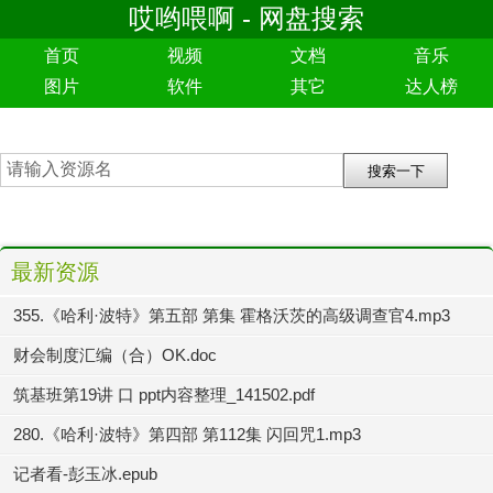
哎哟喂啊 - 网盘搜索
首页
视频
文档
音乐
图片
软件
其它
达人榜
最新资源
355.《哈利·波特》第五部 第集 霍格沃茨的高级调查官4.mp3
财会制度汇编（合）OK.doc
筑基班第19讲 口 ppt内容整理_141502.pdf
280.《哈利·波特》第四部 第112集 闪回咒1.mp3
记者看-彭玉冰.epub