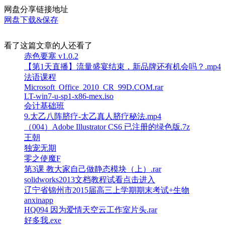
网盘分享链接地址
网盘下载&保存
看了这篇文章的人还看了
赤色要塞 v1.0.2
【第1天直播】流量盛宴结束，新品牌还有机会吗？.mp4
法语课程
Microsoft_Office_2010_CR_99D.COM.rar
LT-win7-u-sp1-x86-mex.iso
会计基础班
9.太乙八阵脐疗-太乙真人脐疗秘法.mp4
（004）Adobe Illustrator CS6 已注册的绿色版.7z
王朝
独宠无期
零之使魔F
第3课 教大家自己做静态模块（上）.rar
solidworks2013文档教程试看点击进入
辽宁省锦州市2015届高三上学期期末考试+生物
anxinapp
HQ094 因为爱情天空云工作室片头.rar
好多我.exe