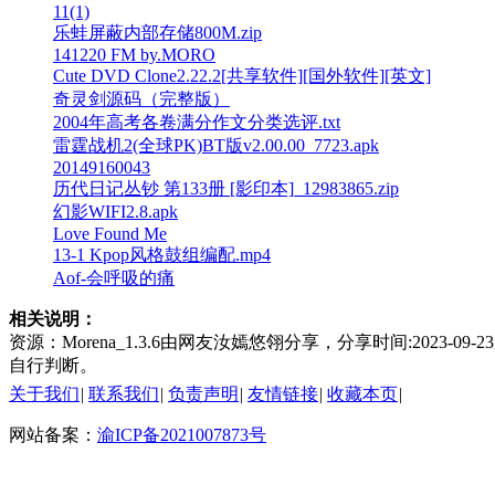
11(1)
乐蛙屏蔽内部存储800M.zip
141220 FM by.MORO
Cute DVD Clone2.22.2[共享软件][国外软件][英文]
奇灵剑源码（完整版）
2004年高考各卷满分作文分类选评.txt
雷霆战机2(全球PK)BT版v2.00.00_7723.apk
20149160043
历代日记丛钞 第133册 [影印本]_12983865.zip
幻影WIFI2.8.apk
Love Found Me
13-1 Kpop风格鼓组编配.mp4
Aof-会呼吸的痛
相关说明：
资源：Morena_1.3.6由网友汝嫣悠翎分享，分享时间:2023
自行判断。
关于我们
|
联系我们
|
负责声明
|
友情链接
|
收藏本页
|
网站备案：
渝ICP备2021007873号