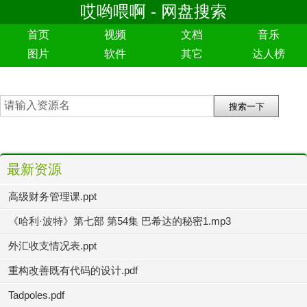
哎哟喂啊 - 网盘搜索
首页
视频
文档
音乐
图片
软件
其它
达人榜
最新资源
高级财务管理课.ppt
《哈利·波特》第七部 第54集 巴希达的秘密1.mp3
外汇收支情况表.ppt
重构改善既有代码的设计.pdf
Tadpoles.pdf