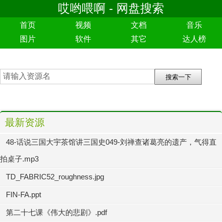
哎哟喂啊 - 网盘搜索
首页
视频
文档
音乐
图片
软件
其它
达人榜
最新资源
48-话说三国大宇茶馆讲三国史049-刘禅查诸葛亮的遗产，气得直
拍桌子.mp3
TD_FABRIC52_roughness.jpg
FIN-FA.ppt
第二十七课《伟大的悲剧》.pdf