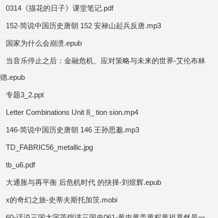
0314《描花的日子》课堂笔记.pdf
152-简说中国历史唐朝 152 安禄山起兵反唐.mp3
国家为什么会崩溃.epub
当音乐停止之后：金融危机、应对策略与未来的世界-艾伦布林
德.epub
专题3_2.ppt
Letter Combinations Unit 8_ tion sion.mp4
146-简说中国历史唐朝 146 王孙思邈.mp3
TD_FABRIC56_metallic.jpg
tb_u6.pdf
大通胀与再平衡 后危机时代 的抉择-刘煜辉.epub
x的奇幻之旅-史蒂夫斯托加茨.mobi
60-话说三国大宇茶馆讲三国史061-黄忠黄盖黄权黄祖竟然是一