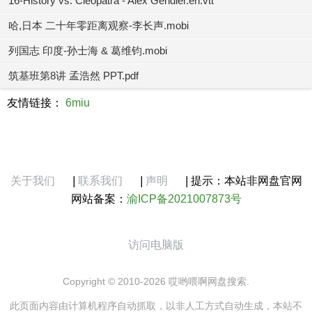
16-History vs. Cleopatra - Alex Gendler.en.vtt
哈,日本 二十年零距离观察-李长声.mobi
列国志 印度-孙士海 & 葛维钧.mobi
筑基班第8讲 孟浩然 PPT.pdf
友情链接：
6miu
关于我们
|
联系我们
|
声明
|
提示：本站非网盘官网
网站备案：
渝ICP备2021007873号
访问电脑版
Copyright © 2010-2026 哎哟喂啊网盘搜索.
此页面内容由计算机程序自动抓取，以非人工方式自动生成，本站不