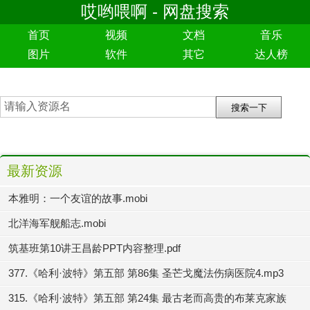
哎哟喂啊 - 网盘搜索
首页
视频
文档
音乐
图片
软件
其它
达人榜
最新资源
本雅明：一个友谊的故事.mobi
北洋海军舰船志.mobi
筑基班第10讲王昌龄PPT内容整理.pdf
377.《哈利·波特》第五部 第86集 圣芒戈魔法伤病医院4.mp3
315.《哈利·波特》第五部 第24集 最古老而高贵的布莱克家族