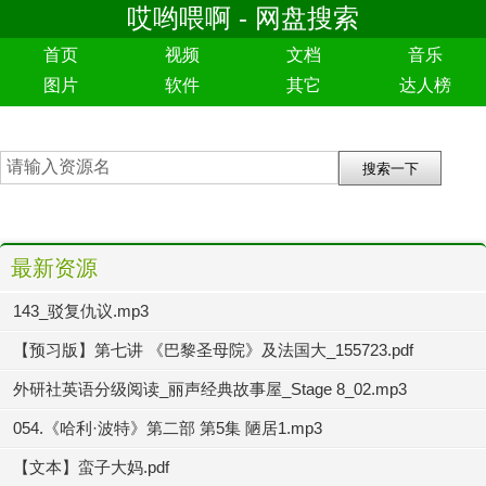
哎哟喂啊 - 网盘搜索
首页
视频
文档
音乐
图片
软件
其它
达人榜
最新资源
143_驳复仇议.mp3
【预习版】第七讲 《巴黎圣母院》及法国大_155723.pdf
外研社英语分级阅读_丽声经典故事屋_Stage 8_02.mp3
054.《哈利·波特》第二部 第5集 陋居1.mp3
【文本】蛮子大妈.pdf