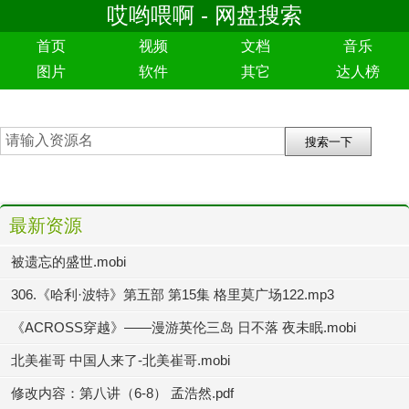
哎哟喂啊 - 网盘搜索
首页
视频
文档
音乐
图片
软件
其它
达人榜
最新资源
被遗忘的盛世.mobi
306.《哈利·波特》第五部 第15集 格里莫广场122.mp3
《ACROSS穿越》——漫游英伦三岛 日不落 夜未眠.mobi
北美崔哥 中国人来了-北美崔哥.mobi
修改内容：第八讲（6-8） 孟浩然.pdf