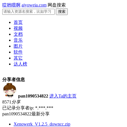
哎哟喂啊
aiyoweia.com
网盘搜索
首页
视频
文档
音乐
图片
软件
其它
达人榜
分享者信息
pan1090534822
进入Ta的主页
8571
分享
已记录分享者ip: *.***.***
pan1090534822最新分享
Xenowerk_V1.2.5_downcc.zip