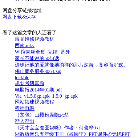
网盘分享链接地址
网盘下载&保存
看了这篇文章的人还看了
液晶维修视频教材
西南.mkv
W 绾青丝全集_完结+番外
家长不能说的50句话
遗珠记他的爱就像她徜徉的那片深海，宽容而沉默。
佛山商务服务8063.zip
lockfile
规划考研真题
电脑报2014年01期.pdf
Via_v1.5.0gp.apk_1.5.0_gp.apk
网站搭建视频教程
程控电源
（文包）山楼粉堞隐悲笳
渐入渐出
《天才宝宝魔医妈咪》作者：何俊桦.txt
湘教版音乐五年级下册《校园里》PPT课件@无忧PPT