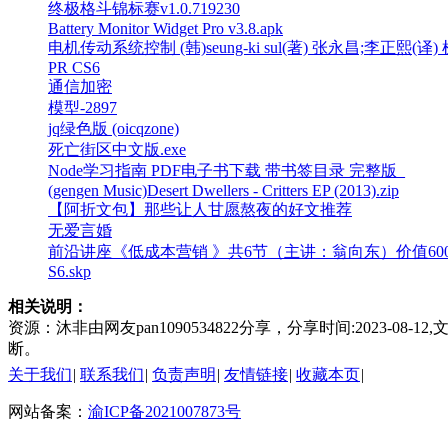
终极格斗锦标赛v1.0.719230
Battery Monitor Widget Pro v3.8.apk
电机传动系统控制 (韩)seung-ki sul(著) 张永昌;李正熙(
PR CS6
通信加密
模型-2897
jq绿色版 (oicqzone)
死亡街区中文版.exe
Node学习指南 PDF电子书下载 带书签目录 完整版_
(gengen Music)Desert Dwellers - Critters EP (2013).zip
【阿折文包】那些让人甘愿熬夜的好文推荐
无爱言婚
前沿讲座《低成本营销 》共6节（主讲：翁向东）价值60
S6.skp
相关说明：
资源：沐非由网友pan1090534822分享，分享时间:2023
断。
关于我们
|
联系我们
|
负责声明
|
友情链接
|
收藏本页
|
网站备案：
渝ICP备2021007873号