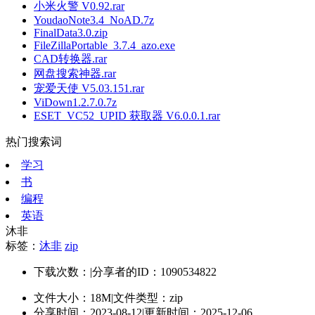
小米火警 V0.92.rar
YoudaoNote3.4_NoAD.7z
FinalData3.0.zip
FileZillaPortable_3.7.4_azo.exe
CAD转换器.rar
网盘搜索神器.rar
宠爱天使 V5.03.151.rar
ViDown1.2.7.0.7z
ESET_VC52_UPID 获取器 V6.0.0.1.rar
热门搜索词
学习
书
编程
英语
沐非
标签：
沐非
zip
下载次数：
|
分享者的ID：1090534822
文件大小：18M
|
文件类型：zip
分享时间：2023-08-12
|
更新时间：2025-12-06