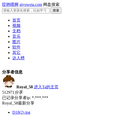
哎哟喂啊
aiyoweia.com
网盘搜索
首页
视频
文档
音乐
图片
软件
其它
达人榜
分享者信息
Royal_58
进入Ta的主页
512971
分享
已记录分享者ip: *.***.***
Royal_58最新分享
D18(2).jpg