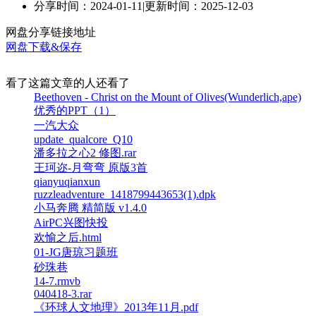
分享时间：2024-01-11
|
更新时间：2025-12-03
网盘分享链接地址
网盘下载&保存
看了这篇文章的人还看了
Beethoven - Christ on the Mount of Olives(Wunderlich,ape)
优秀的PPT（1）
一汽大众
update_qualcore_Q10
潘多拉之心2 修图.rar
王珂迩-月弯弯 原版3首
qianyuqianxun
ruzzleadventure_1418799443653(1).dpk
小马奔腾 精简版 v1.4.0
AirPC兴图快投
欢愉之后.html
01-JG唐琼习题班
砂珠巷
14-7.rmvb
040418-3.rar
《环球人文地理》2013年11月.pdf