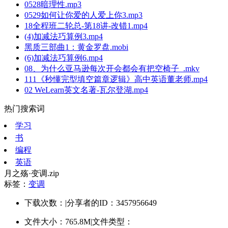
0528暗理性.mp3
0529如何让你爱的人爱上你3.mp3
18全程班二轮总-第18讲-改错1.mp4
(4)加减法巧算例3.mp4
黑质三部曲1：黄金罗盘.mobi
(6)加减法巧算例6.mp4
08、为什么亚马逊每次开会都会有把空椅子_.mkv
111《秒懂完型填空篇章逻辑》高中英语董老师.mp4
02 WeLearn英文名著-瓦尔登湖.mp4
热门搜索词
学习
书
编程
英语
月之殇·变调.zip
标签：
变调
下载次数：
|
分享者的ID：3457956649
文件大小：765.8M
|
文件类型：