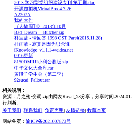
2013 学习型党组织建设专刊 第五期.doc
开源虚拟机VirtualBox 4.3.26
A2207A
我的大作
《人物周刊》2013年10月
Bad_Dream_-_Butcher.zip
朴宝蓝 - 请回答 1998 OST Part4(2015.11.28)
桂雨蒙 - 寂寞是因为思念谁
iKnowledge_v1.1.1-weidea.net
0916更新
8150DMIUI小利公测版.zip
中华文化大全库.rar
黄段子学生会（第二季）
92sucai_Fallout.rar
相关说明：
资源：月之殇·变调.zip由网友Royal_58分享，分享时间:20
行判断。
关于我们
|
联系我们
|
负责声明
|
友情链接
|
收藏本页
|
网站备案：
渝ICP备2021007873号