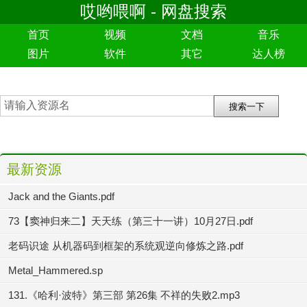
哎哟喂啊 - 网盘搜索
首页
视频
文档
音乐
图片
软件
其它
达人榜
最新资源
Jack and the Giants.pdf
73【窦神归来二】天天练（第三十一讲）10月27日.pdf
老码识途 从机器码到框架的系统观逆向修炼之路.pdf
Metal_Hammered.sp
131.《哈利·波特》第三部 第26集 不祥的失败2.mp3