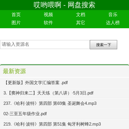
哎哟喂啊 - 网盘搜索
首页
视频
文档
音乐
图片
软件
其它
达人榜
最新资源
【更新版】外国文学汇编答案 .pdf
3.【窦神归来二】天天练（第八讲）·5月3日.pdf
237.《哈利·波特》第四部 第69集 圣诞舞会4.mp3
02-三至五年级作业.pdf
219.《哈利·波特》第四部 第51集 匈牙利树蜂2.mp3