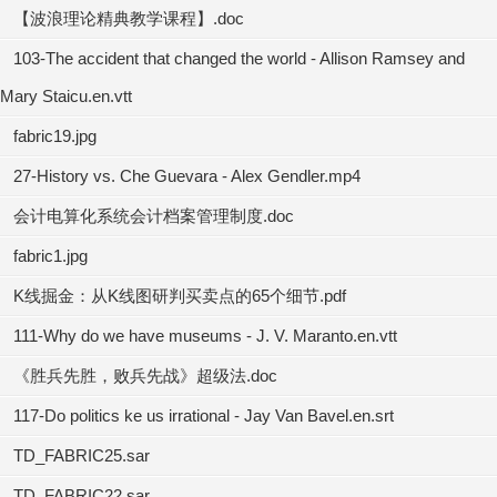
【波浪理论精典教学课程】.doc
103-The accident that changed the world - Allison Ramsey and
Mary Staicu.en.vtt
fabric19.jpg
27-History vs. Che Guevara - Alex Gendler.mp4
会计电算化系统会计档案管理制度.doc
fabric1.jpg
K线掘金：从K线图研判买卖点的65个细节.pdf
111-Why do we have museums - J. V. Maranto.en.vtt
《胜兵先胜，败兵先战》超级法.doc
117-Do politics ke us irrational - Jay Van Bavel.en.srt
TD_FABRIC25.sar
TD_FABRIC22.sar