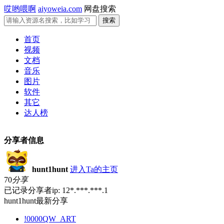
哎哟喂啊
aiyoweia.com
网盘搜索
首页
视频
文档
音乐
图片
软件
其它
达人榜
分享者信息
hunt1hunt
进入Ta的主页
70
分享
已记录分享者ip: 12*.***.***.1
hunt1hunt最新分享
!0000QW_ART