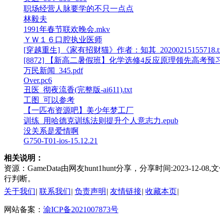
职场经营人脉要学的不只一点点
林毅夫
1991年春节联欢晚会.mkv
ＹＷ１６口腔执业医师
[穿越重生] 《家有招财猫》作者：知其_20200215155718.tx
[8872] 【新高二暑假班】化学选修4反应原理领先高
万民新闻_345.pdf
Over.pc6
丑医_彻夜流香(完整版-ai611).txt
工图_可以参考
【一匹布资源吧】美少年梦工厂
训练_用哈德克训练法则提升个人意志力.epub
没关系是爱情啊
G750-T01-ios-15.12.21
相关说明：
资源：GameData由网友hunt1hunt分享，分享时间:2023
行判断。
关于我们
|
联系我们
|
负责声明
|
友情链接
|
收藏本页
|
网站备案：
渝ICP备2021007873号