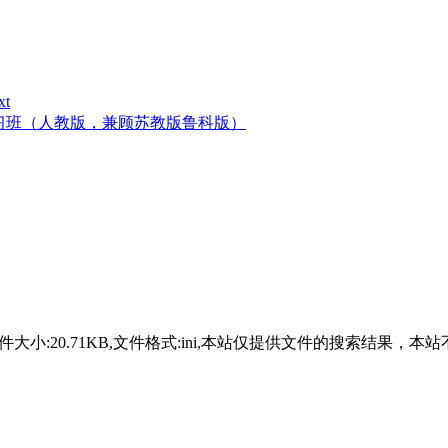
t
考预习班（人教版，兼顾苏教版鲁科版）
-12-08,文件大小:20.71KB,文件格式:ini,本站仅提供文件