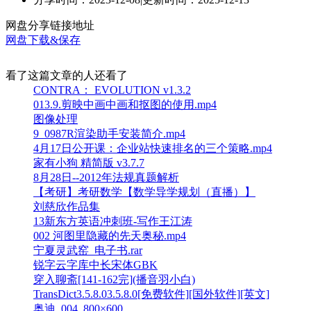
网盘分享链接地址
网盘下载&保存
看了这篇文章的人还看了
CONTRA： EVOLUTION v1.3.2
013.9.剪映中画中画和抠图的使用.mp4
图像处理
9_0987R渲染助手安装简介.mp4
4月17日公开课：企业站快速排名的三个策略.mp4
家有小狗 精简版 v3.7.7
8月28日--2012年法规真题解析
【考研】考研数学【数学导学规划（直播）】
刘慈欣作品集
13新东方英语冲刺班-写作王江涛
002 河图里隐藏的先天奥秘.mp4
宁夏灵武窑_电子书.rar
锐字云字库中长宋体GBK
穿入聊斋[141-162完](播音羽小白)
TransDict3.5.8.03.5.8.0[免费软件][国外软件][英文]
奥迪_004_800×600