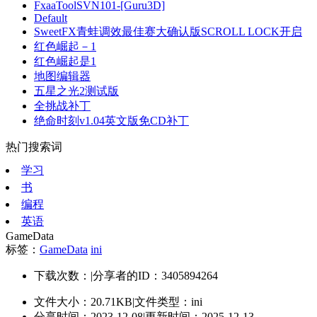
FxaaToolSVN101-[Guru3D]
Default
SweetFX青蛙调效最佳赛大确认版SCROLL LOCK开启
红色崛起－1
红色崛起是1
地图编辑器
五星之光2测试版
全挑战补丁
绝命时刻v1.04英文版免CD补丁
热门搜索词
学习
书
编程
英语
GameData
标签：
GameData
ini
下载次数：
|
分享者的ID：3405894264
文件大小：20.71KB
|
文件类型：ini
分享时间：2023-12-08
|
更新时间：2025-12-13