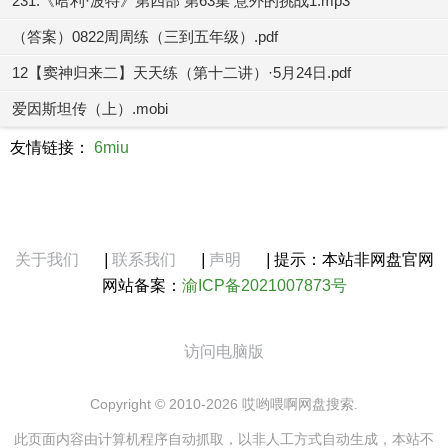
231.《哈利·波特》第四部 第63集 意外的挑战1.mp3
（答案）0822周周练（三到五年级）.pdf
12【窦神归来二】天天练（第十二讲）·5月24日.pdf
爱因斯坦传（上）.mobi
友情链接：
6miu
关于我们
|
联系我们
|
声明
|
提示：本站非网盘官网
网站备案：
渝ICP备2021007873号
访问电脑版
Copyright © 2010-2026 哎哟喂啊网盘搜索.
此页面内容由计算机程序自动抓取，以非人工方式自动生成，本站不