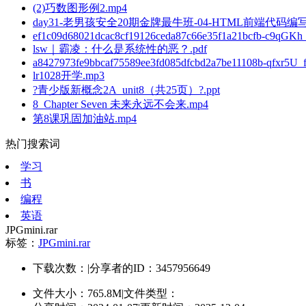
(2)巧数图形例2.mp4
day31-老男孩安全20期金牌最牛班-04-HTML前端代码编写
ef1c09d68021dcac8cf19126ceda87c66e35f1a21bcfb-c9qGKh
lsw｜霸凌：什么是系统性的恶？.pdf
a8427973fe9bbcaf75589ee3fd085dfcbd2a7be11108b-qfxr5U_
lr1028开学.mp3
?青少版新概念2A_unit8（共25页）?.ppt
8_Chapter Seven 未来永远不会来.mp4
第8课巩固加油站.mp4
热门搜索词
学习
书
编程
英语
JPGmini.rar
标签：
JPGmini.rar
下载次数：
|
分享者的ID：3457956649
文件大小：765.8M
|
文件类型：