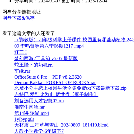
分享时间：2024-01-07
|
更新时间：2025-12-04
网盘分享链接地址
网盘下载&保存
看了这篇文章的人还看了
（鄂教版）四年级科学上册课件 校园里有哪些动植物 2@
09 李鸣督导第六季06期1217 .mp4
狂三 I
梦幻西游2工具箱 v5.05 最新版
蛇王陛下的奶狐妃
车缘.rar
OfficeSuite 8 Pro + PDF v8.2.3620
Demon Kakka - FOREST OF ROCKS.rar
恶魔小公主恋上校园生活全集免费txt下载最新下载.zip
吉特巴 爱到此为止-贺世哲【疯子制作】
刘备选用人才智慧02.rm
淮南牛肉汤.rar
第14讲 轮岗.mp4
1ylbypg6s
无材质 工程草与雪山_20240809_181419.blend
人教小学数学-6年级下7