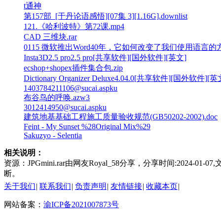
t通神
第157部_[于丹论语感悟][07集 3][1.16G].downlist
121.《哈利波特》第72课.mp4
CAD 三维块.rar
0115 微软推出Word40年，它如何改变了我们使用语言的方
Insta3D2.5 pro2.5 pro[共享软件][国外软件][英文]
ecshop+shopex插件集合包.zip
Dictionary Organizer Deluxe4.04.0[共享软件][国外软件][英
1403784211106@sucai.aspku
布谷鸟的呼唤.azw3
3012414950@sucai.aspku
建筑地基基础工程施工质量验收规范(GB50202-2002).doc
Feint - My Sunset %28Original Mix%29
Sakuzyo - Selentia
相关说明：
资源：JPGmini.rar由网友Royal_58分享，分享时间:20
断。
关于我们
|
联系我们
|
负责声明
|
友情链接
|
收藏本页
|
网站备案：
渝ICP备2021007873号