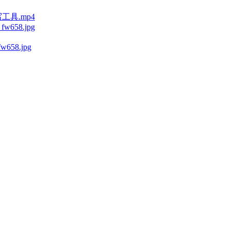
工具.mp4
_fw658.jpg
fw658.jpg