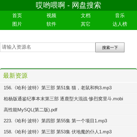
哎哟喂啊 - 网盘搜索
首页
视频
文档
音乐
图片
软件
其它
达人榜
最新资源
156.《哈利·波特》第三部 第51集 猫，老鼠和狗3.mp3
柏杨版通鉴纪事本末第三部 逐鹿型大混战·惨烈窝里斗.mobi
高性能MySQL(第二版).pdf
223.《哈利·波特》第四部 第55集 第一个项目1.mp3
158.《哈利·波特》第三部 第53集 伏地魔的仆人1.mp3