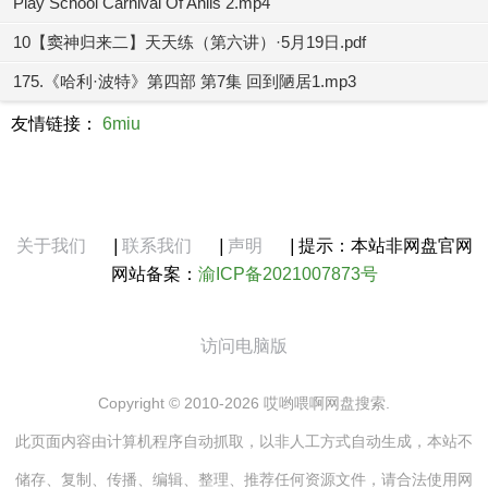
Play School Carnival Of Anils 2.mp4
10【窦神归来二】天天练（第六讲）·5月19日.pdf
175.《哈利·波特》第四部 第7集 回到陋居1.mp3
友情链接：
6miu
关于我们
|
联系我们
|
声明
|
提示：本站非网盘官网
网站备案：
渝ICP备2021007873号
访问电脑版
Copyright © 2010-2026 哎哟喂啊网盘搜索.
此页面内容由计算机程序自动抓取，以非人工方式自动生成，本站不
储存、复制、传播、编辑、整理、推荐任何资源文件，请合法使用网