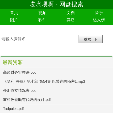
哎哟喂啊 - 网盘搜索
首页
视频
文档
音乐
图片
软件
其它
达人榜
最新资源
高级财务管理课.ppt
《哈利·波特》第七部 第54集 巴希达的秘密1.mp3
外汇收支情况表.ppt
重构改善既有代码的设计.pdf
Tadpoles.pdf