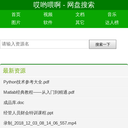
哎哟喂啊 - 网盘搜索
首页
视频
文档
音乐
图片
软件
其它
达人榜
最新资源
Python技术参考大全.pdf
Matlab经典教程——从入门到精通.pdf
成品库.doc
经管人员财会特训课程.ppt
录制_2018_12_03_08_14_06_557.mp4