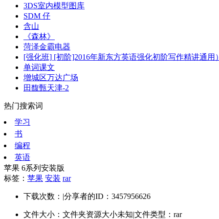
3DS室内模型图库
SDM 仔
含山
《森林》
菏泽金霸电器
[强化班] [初阶]2016年新东方英语强化初阶写作精讲通
单词课文
增城区万达广场
田馥甄天津-2
热门搜索词
学习
书
编程
英语
苹果 6系列安装版
标签：
苹果
安装
rar
下载次数：
|
分享者的ID：3457956626
文件大小：文件夹资源大小未知
|
文件类型：rar