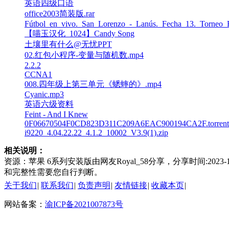
英语四级口语
office2003简装版.rar
Fútbol_en_vivo._San_Lorenzo_-_Lanús._Fecha_13._Torneo_
【喵玉汉化_1024】Candy Song
土壤里有什么@无忧PPT
02.红包小程序-变量与随机数.mp4
2.2.2
CCNA1
008.四年级上第三单元《蟋蟀的》.mp4
Cyanic.mp3
英语六级资料
Feint - And I Knew
0F06670504F0CD823D311C209A6EAC900194CA2F.torrent
i9220_4.04.22.22_4.1.2_10002_V3.9(1).zip
相关说明：
资源：苹果 6系列安装版由网友Royal_58分享，分享时间:20
和完整性需要您自行判断。
关于我们
|
联系我们
|
负责声明
|
友情链接
|
收藏本页
|
网站备案：
渝ICP备2021007873号