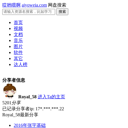
哎哟喂啊
aiyoweia.com
网盘搜索
首页
视频
文档
音乐
图片
软件
其它
达人榜
分享者信息
Royal_58
进入Ta的主页
5201
分享
已记录分享者ip: 17*.***.***.22
Royal_58最新分享
2016年张宇基础