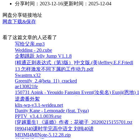
分享时间：2023-12-16
|
更新时间：2025-12-04
网盘分享链接地址
网盘下载&保存
看了这篇文章的人还看了
写给父亲.mp3
Wedding - 20.cube
企鹅跳跃 Jelly Jump V1.1.8
[精通正则表达式（第3版）]中文版.(美)Jeffrey.E.F.Friedl
13 怎样激发不同下属的工作动力.pdf
Swastrm.x32
Greenify_2.4(beta_11)_cracked
ae130821fe
150731 Apink - Yeouido Fansign Event(汝矣名) Eunji(恩地) 15
逆袭番外絮
klix-wp-v3.1-weidea.net
Danity Kane - Lemonade (feat. Tyga)
PPTV_v3.4.1.0039.exe
[穿越重生] 《逼婚》作者：花裙子_20200215155701.txt
[8904]40课时学完高中语文 刘纯40讲
MI3MI4MINote-5.12.28.zip