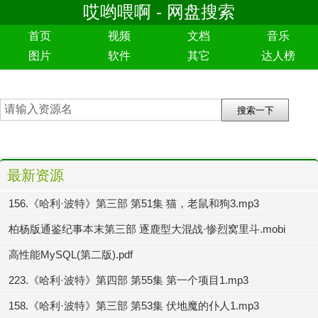
哎哟喂啊 - 网盘搜索
首页
视频
文档
音乐
图片
软件
其它
达人榜
最新资源
156.《哈利·波特》第三部 第51集 猫，老鼠和狗3.mp3
柏杨版通鉴纪事本末第三部 逐鹿型大混战·惨烈窝里斗.mobi
高性能MySQL(第二版).pdf
223.《哈利·波特》第四部 第55集 第一个项目1.mp3
158.《哈利·波特》第三部 第53集 伏地魔的仆人1.mp3