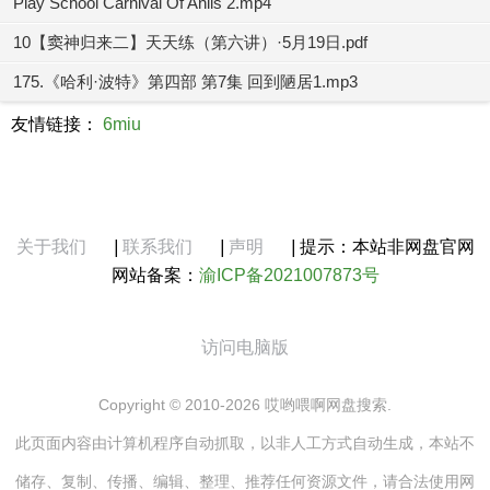
Play School Carnival Of Anils 2.mp4
10【窦神归来二】天天练（第六讲）·5月19日.pdf
175.《哈利·波特》第四部 第7集 回到陋居1.mp3
友情链接：
6miu
关于我们
|
联系我们
|
声明
|
提示：本站非网盘官网
网站备案：
渝ICP备2021007873号
访问电脑版
Copyright © 2010-2026 哎哟喂啊网盘搜索.
此页面内容由计算机程序自动抓取，以非人工方式自动生成，本站不
储存、复制、传播、编辑、整理、推荐任何资源文件，请合法使用网