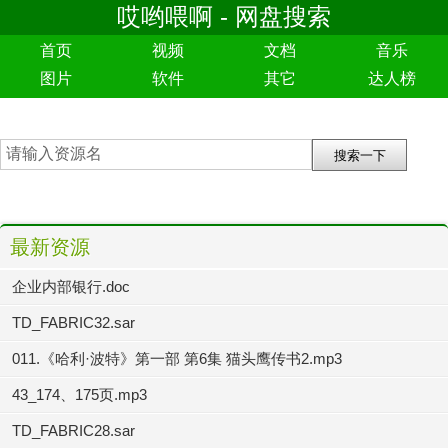
哎哟喂啊 - 网盘搜索
首页
视频
文档
音乐
图片
软件
其它
达人榜
最新资源
企业内部银行.doc
TD_FABRIC32.sar
011.《哈利·波特》第一部 第6集 猫头鹰传书2.mp3
43_174、175页.mp3
TD_FABRIC28.sar