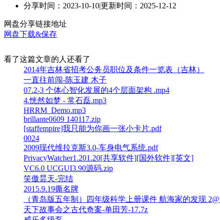
分享时间：2023-10-10
|
更新时间：2025-12-12
网盘分享链接地址
网盘下载&保存
看了这篇文章的人还看了
2014年吉林省招考公务员职位及条件一览表（吉林）
一直往前闯-陈玉建 木子
07.2-3 个体心智化发展的4个层面架构 .mp4
4.恍然如梦 - 常石磊.mp3
HRRM_Demo.mp3
brillante0609 140117.zip
[staffempire]我只能为你画一张小卡片.pdf
0024
2009现代维拉克斯3.0-车身电气系统.pdf
PrivacyWatcher1.201.20[共享软件][国外软件][英文]
VC6.0 UCGUI3.90源码.zip
笑傲昙天-完结
2015.9.19撕名牌
（青岛版五年制）四年级科学上册课件 航海家的发现 2@
天下故事会之古代奇案-单田芳-17.7z
威乐多级泵