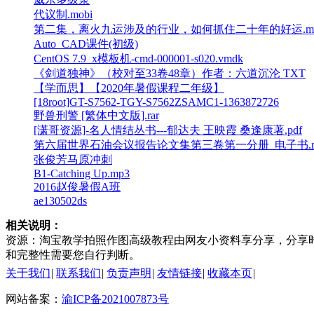
代议制.mobi
第二集，离火九运涉及的行业，如何抓住二十年的好运.m
Auto_CAD课件(初级)
CentOS 7.9_x模板机-cmd-000001-s020.vmdk
《剑道独神》（校对至33卷48章）作者：六道沉沦 TXT
【学而思】【2020年暑假课程二年级】
[18root]GT-S7562-TGY-S7562ZSAMC1-1363872726
野兽刑警 [繁体中文版].rar
[潇哥资源]-名人情结丛书---郁达夫 王映霞 桑逢康著.pdf
第六届世界石油会议报告论文集第三卷第一分册_电子书.ra
张俊芳马原冲刺
B1-Catching Up.mp3
2016赵俊暑假A班
ae130502ds
相关说明：
资源：淘宝教学拍照作图高级教程由网友小资料享分享，分享时间:20
和完整性需要您自行判断。
关于我们
|
联系我们
|
负责声明
|
友情链接
|
收藏本页
|
网站备案：
渝ICP备2021007873号