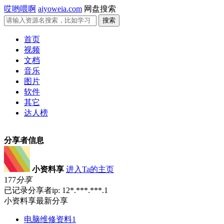
哎哟喂啊
aiyoweia.com
网盘搜索
首页
视频
文档
音乐
图片
软件
其它
达人榜
分享者信息
小资料享
进入Ta的主页
177
分享
已记录分享者ip: 12*.***.***.1
小资料享最新分享
电脑维修资料1