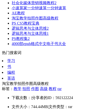
社会化媒体营销视频教程2
小速算家一分钟速算一分钟速算
AE教程
淘宝教学拍照作图高级教程
PS CS5教程宝典
逻辑思考与立体思维2
逻辑思考与立体思维1
PS教程集2
4000部epub格式中文电子书大全
热门搜索词
学习
书
编程
英语
淘宝教学拍照作图高级教程
标签：
教学
拍照
作图
高级
教程
rar
下载次数：
|
分享者的ID：592122224
文件大小：744.44MB
|
文件类型：rar