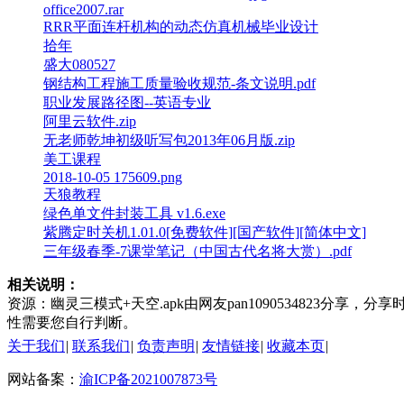
office2007.rar
RRR平面连杆机构的动态仿真机械毕业设计
拾年
盛大080527
钢结构工程施工质量验收规范-条文说明.pdf
职业发展路径图--英语专业
阿里云软件.zip
无老师乾坤初级听写包2013年06月版.zip
美工课程
2018-10-05 175609.png
天狼教程
绿色单文件封装工具 v1.6.exe
紫腾定时关机1.01.0[免费软件][国产软件][简体中文]
三年级春季-7课堂笔记（中国古代名将大赏）.pdf
相关说明：
资源：幽灵三模式+天空.apk由网友pan1090534823分享，
性需要您自行判断。
关于我们
|
联系我们
|
负责声明
|
友情链接
|
收藏本页
|
网站备案：
渝ICP备2021007873号