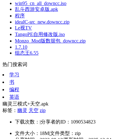
win95_cn_all_downcc.iso
乱斗西游安卓版.apk
程序
ideaIC-src_new.downcc.zip
Le视TV
TangoPE自用修改版.iso
Monzo_Mod版数据包_downcc.zip
1.7.10
组态王6.55
热门搜索词
学习
书
编程
英语
幽灵三模式+天空.apk
标签：
幽灵
天空
zip
下载次数：
|
分享者的ID：1090534823
文件大小：18M
|
文件类型：zip