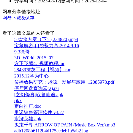
分享时间：2023-08-12
|
更新时间：2025-12-04
网盘分享链接地址
网盘下载&保存
看了这篇文章的人还看了
5-饮食方案（下）(234820).mp4
宝藏解密-口袋毅力帝-2014.9.16
9.3徐哥
3D_W0rld_2015_07
方正飞腾4.1视频教程.rar
28439抹灰工程【视频】.rar
2015.12学为中心
传播效果研究：起源、发展与应用_12085978.pdf
僵尸网盘查询器(2).rar
[玄幻修真]驭兽仙途.apk
rjkx
定向推广.doc
里诺销售管理软件 v3.27
水浒英雄.apk
鬼束千寻 ARROW OF PAIN (Music Box Ver.).mp3
adb1208b6112b4d175ccdeb1a5ab2.jpg