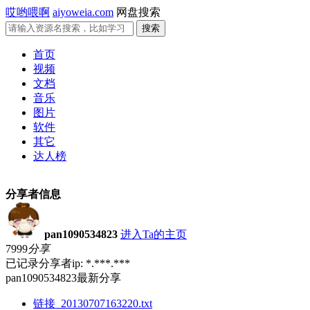
哎哟喂啊
aiyoweia.com
网盘搜索
首页
视频
文档
音乐
图片
软件
其它
达人榜
分享者信息
pan1090534823
进入Ta的主页
7999
分享
已记录分享者ip: *.***.***
pan1090534823最新分享
链接_20130707163220.txt