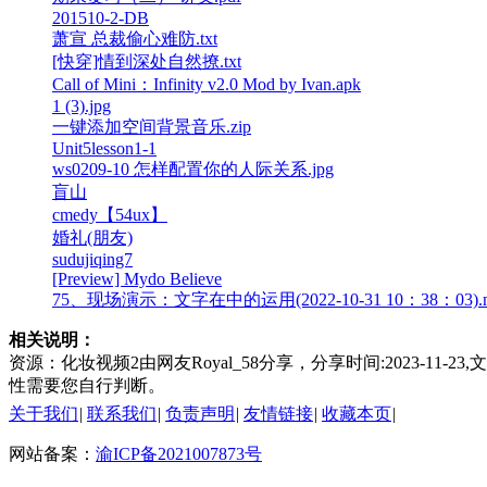
201510-2-DB
萧宣 总裁偷心难防.txt
[快穿]情到深处自然撩.txt
Call of Mini：Infinity v2.0 Mod by Ivan.apk
1 (3).jpg
一键添加空间背景音乐.zip
Unit5lesson1-1
ws0209-10 怎样配置你的人际关系.jpg
盲山
cmedy【54ux】
婚礼(朋友)
sudujiqing7
[Preview] Mydo Believe
75、现场演示：文字在中的运用(2022-10-31 10：38：03).
相关说明：
资源：化妆视频2由网友Royal_58分享，分享时间:2023-1
性需要您自行判断。
关于我们
|
联系我们
|
负责声明
|
友情链接
|
收藏本页
|
网站备案：
渝ICP备2021007873号