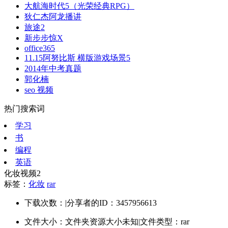
大航海时代5（光荣经典RPG）
狄仁杰阿龙播讲
旅途2
新步步惊X
office365
11.15阿努比斯 横版游戏场景5
2014年中考真题
郭化楠
seo 视频
热门搜索词
学习
书
编程
英语
化妆视频2
标签：
化妆
rar
下载次数：
|
分享者的ID：3457956613
文件大小：文件夹资源大小未知
|
文件类型：rar