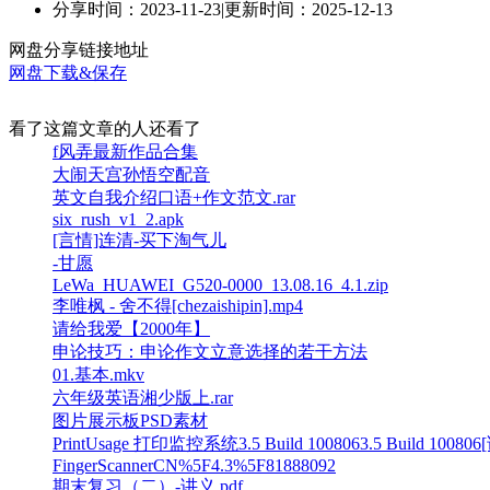
分享时间：2023-11-23
|
更新时间：2025-12-13
网盘分享链接地址
网盘下载&保存
看了这篇文章的人还看了
f风弄最新作品合集
大闹天宫孙悟空配音
英文自我介绍口语+作文范文.rar
six_rush_v1_2.apk
[言情]连清-买下淘气儿
-甘愿
LeWa_HUAWEI_G520-0000_13.08.16_4.1.zip
李唯枫 - 舍不得[chezaishipin].mp4
请给我爱【2000年】
申论技巧：申论作文立意选择的若干方法
01.基本.mkv
六年级英语湘少版上.rar
图片展示板PSD素材
PrintUsage 打印监控系统3.5 Build 1008063.5 Build 
FingerScannerCN%5F4.3%5F81888092
期末复习（二）-讲义.pdf