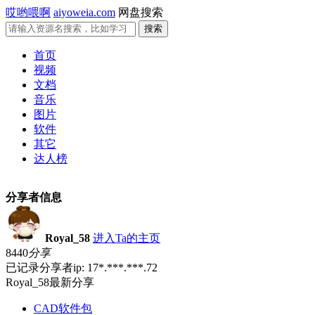
哎哟喂啊
aiyoweia.com
网盘搜索
首页
视频
文档
音乐
图片
软件
其它
达人榜
分享者信息
Royal_58
进入Ta的主页
8440
分享
已记录分享者ip: 17*.***.***.72
Royal_58最新分享
CAD软件包