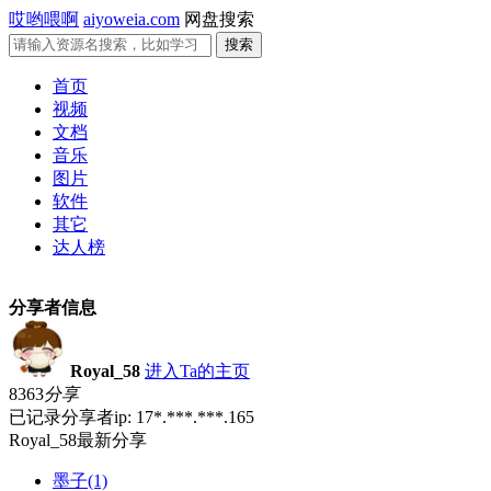
哎哟喂啊
aiyoweia.com
网盘搜索
首页
视频
文档
音乐
图片
软件
其它
达人榜
分享者信息
Royal_58
进入Ta的主页
8363
分享
已记录分享者ip: 17*.***.***.165
Royal_58最新分享
墨子(1)