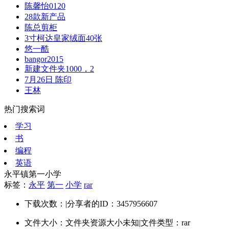
陈馨怡0120
28款新产品
陈总剪柜
3寸柯达皇家绒面40张
悠一酷
bangor2015
新建文件夹1000，2
7月26日 陈印
王林
热门搜索词
学习
书
编程
英语
永平镇第一小学
标签：
永平
第一
小学
rar
下载次数：
|
分享者的ID：3457956607
文件大小：文件夹资源大小未知
|
文件类型：rar