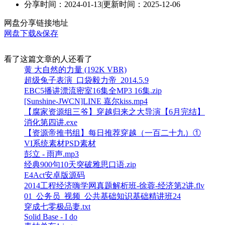
分享时间：2024-01-13
|
更新时间：2025-12-06
网盘分享链接地址
网盘下载&保存
看了这篇文章的人还看了
黄 大自然的力量 (192K VBR)
超级兔子表演_口袋毅力帝_2014.5.9
EBC5播讲漂流密室16集全MP3 16集.zip
[Sunshine-JWCN]LINE 嘉尔kiss.mp4
【腐家资源组三爷】穿越归来之大导演【6月完结】
消化第四讲.exe
【资源帝推书组】每日推荐穿越（一百二十九）①
VI系统素材PSD素材
彭立 - 雨声.mp3
经典900句10天突破雅思口语.zip
E4Act安卓版源码
2014工程经济嗨学网真题解析班-徐蓉-经济第2讲.flv
01_公务员_视频_公共基础知识基础精讲班24
穿成七零极品妻.txt
Solid Base - I do