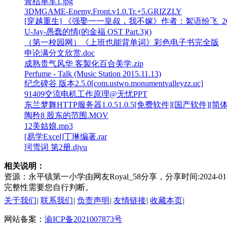
青桔单车1.jpg
3DMGAME-Enemy.Front.v1.0.Tr.+5.GRIZZLY
[穿越重生] 《强娶一一皇叔，我不嫁》作者：絮语纷飞_2020021
U-Jay-愚蠢的情(的金福 OST Part.3)()
（第一校园网）《上班也能背单词》彩色电子书完全版
申论满分文欣赏.doc
成熟贵气风华 客製化百合美学.zip
Perfume - Talk (Music Station 2015.11.13)
纪念碑谷 版本2.5.0[com.ustwo.monumentvalleyzz.uc]
91409交流电机工作原理@无忧PPT
东兰梦舞HTTP服务器1.0.51.0.5[免费软件][国产软件][简
陶矜8 股东的范围.MOV
12美姑娘.mp3
[易学Excel]丁琳编著.rar
珂雪词 第2册.djvu
相关说明：
资源：永平镇第一小学由网友Royal_58分享，分享时间:202
完整性需要您自行判断。
关于我们
|
联系我们
|
负责声明
|
友情链接
|
收藏本页
|
网站备案：
渝ICP备2021007873号