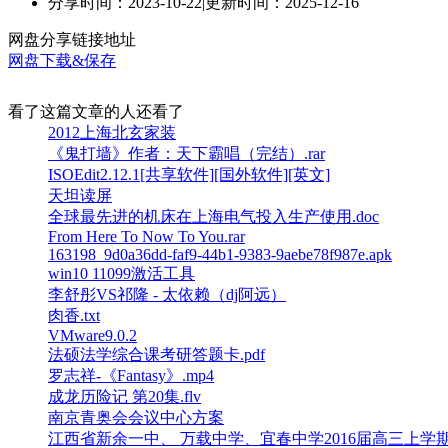
分享时间：2023-10-22
|
更新时间：2025-12-16
网盘分享链接地址
网盘下载&保存
看了这篇文章的人还看了
2012上海北玄家装
《鬼打墙》作者：天下霸唱（完结）.rar
ISOEdit2.12.1[共享软件][国外软件][英文]
天坦读屏
全球最先进的机床在上海电气投入生产使用.doc
From Here To Now To You.rar
163198_9d0a36dd-faf9-44b1-9383-9aebe78f987e.apk
win10 11099激活工具
李舒彤VS祁隆 - 太依赖（dj阿远）
肉香.txt
VMware9.0.2
法硕法学综合课考研答题卡.pdf
罗志祥-《Fantasy》.mp4
成龙历险记 第20集.flv
南京青奥会会议中心方案
江西省新余一中、 万载中学、宜春中学2016届高三上学