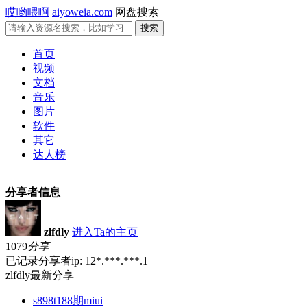
哎哟喂啊
aiyoweia.com
网盘搜索
首页
视频
文档
音乐
图片
软件
其它
达人榜
分享者信息
zlfdly
进入Ta的主页
1079
分享
已记录分享者ip: 12*.***.***.1
zlfdly最新分享
s898t188期miui