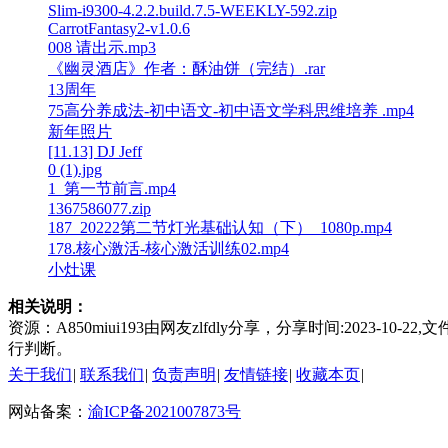
Slim-i9300-4.2.2.build.7.5-WEEKLY-592.zip
CarrotFantasy2-v1.0.6
008 请出示.mp3
《幽灵酒店》作者：酥油饼（完结）.rar
13周年
75高分养成法-初中语文-初中语文学科思维培养 .mp4
新年照片
[11.13] DJ Jeff
0 (1).jpg
1_第一节前言.mp4
1367586077.zip
187_20222第二节灯光基础认知（下）_1080p.mp4
178.核心激活-核心激活训练02.mp4
小灶课
相关说明：
资源：A850miui193由网友zlfdly分享，分享时间:2023
行判断。
关于我们
|
联系我们
|
负责声明
|
友情链接
|
收藏本页
|
网站备案：
渝ICP备2021007873号