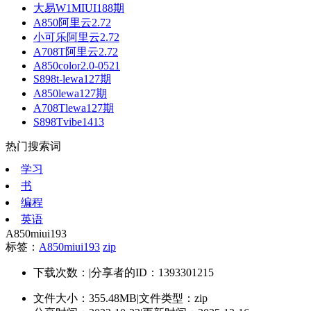
大易W1MIUI188期
A850阿里云2.72
小可乐阿里云2.72
A708T阿里云2.72
A850color2.0-0521
S898t-lewa127期
A850lewa127期
A708Tlewa127期
S898Tvibe1413
热门搜索词
学习
书
编程
英语
A850miui193
标签：
A850miui193
zip
下载次数：
|
分享者的ID：1393301215
文件大小：355.48MB
|
文件类型：zip