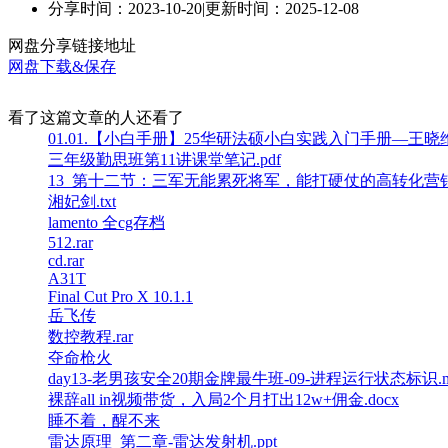
分享时间：2023-10-20
|
更新时间：2025-12-08
网盘分享链接地址
网盘下载&保存
看了这篇文章的人还看了
01.01.【小白手册】25华研法硕小白实践入门手册—王晓维.
三年级勤思班第11讲课堂笔记.pdf
13_第十二节：三军无能累死将军，能打硬仗的高转化营销军团
湘妃剑.txt
lamento 全cg存档
512.rar
cd.rar
A31T
Final Cut Pro X 10.1.1
岳飞传
数控教程.rar
夺命枪火
day13-老男孩安全20期金牌最牛班-09-进程运行状态标识.m
裸辞all in视频带货，入局2个月打出12w+佣金.docx
睡不着，醒不来
雷达原理_第二章-雷达发射机.ppt