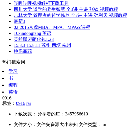
哔哩哔哩视频解析下载工具
四川大学 道学的养生智慧 全3讲 主讲-张钦 视频教程
吉林大学 管理者的哲学修养 全7讲 主讲-孙利天 视频教程
最新3
02-2015京虎MBA、MPA、MPAcc课程
16xindongfang 英语
英雄联盟萌化包1.28
15.8.3-15.8.11 苏州 西塘 杭州
桃乐菲菲
热门搜索词
学习
书
编程
英语
0916
标签：
0916
rar
下载次数：
|
分享者的ID：3457956610
文件大小：文件夹资源大小未知
|
文件类型：rar