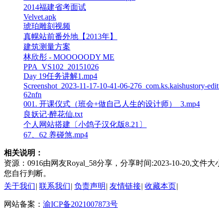
2014福建省考面试
Velvet.apk
琥珀雕刻视频
真幌站前番外地【2013年】
建筑测量方案
林欣彤 - MOOOOODY ME
PPA_VS102_20151026
Day 19任务讲解1.mp4
Screenshot_2023-11-17-10-41-06-276_com.ks.kaishustory-edit
62nfn
001. 开课仪式（班会+做自己人生的设计师）_3.mp4
良妖记·醉花仙.txt
个人网站搭建〔小鸽子汉化版8.21〕
67、62 养碰煞.mp4
相关说明：
资源：0916由网友Royal_58分享，分享时间:2023-10
您自行判断。
关于我们
|
联系我们
|
负责声明
|
友情链接
|
收藏本页
|
网站备案：
渝ICP备2021007873号