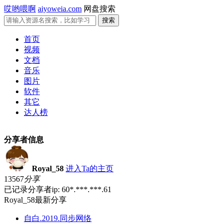
哎哟喂啊
aiyoweia.com
网盘搜索
首页
视频
文档
音乐
图片
软件
其它
达人榜
分享者信息
Royal_58
进入Ta的主页
13567
分享
已记录分享者ip: 60*.***.***.61
Royal_58最新分享
自白.2019.同步网络