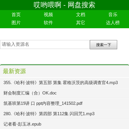
哎哟喂啊 - 网盘搜索
首页
视频
文档
音乐
图片
软件
其它
达人榜
最新资源
355.《哈利·波特》第五部 第集 霍格沃茨的高级调查官4.mp3
财会制度汇编（合）OK.doc
筑基班第19讲 口 ppt内容整理_141502.pdf
280.《哈利·波特》第四部 第112集 闪回咒1.mp3
记者看-彭玉冰.epub