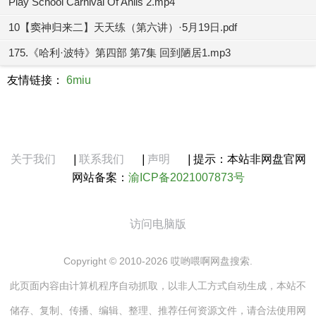
Play School Carnival Of Anils 2.mp4
10【窦神归来二】天天练（第六讲）·5月19日.pdf
175.《哈利·波特》第四部 第7集 回到陋居1.mp3
友情链接：
6miu
关于我们
|
联系我们
|
声明
|
提示：本站非网盘官网
网站备案：
渝ICP备2021007873号
访问电脑版
Copyright © 2010-2026 哎哟喂啊网盘搜索.
此页面内容由计算机程序自动抓取，以非人工方式自动生成，本站不
储存、复制、传播、编辑、整理、推荐任何资源文件，请合法使用网