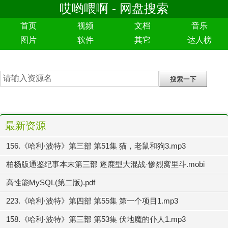
哎哟喂啊 - 网盘搜索
首页
视频
文档
音乐
图片
软件
其它
达人榜
最新资源
156.《哈利·波特》第三部 第51集 猫，老鼠和狗3.mp3
柏杨版通鉴纪事本末第三部 逐鹿型大混战·惨烈窝里斗.mobi
高性能MySQL(第二版).pdf
223.《哈利·波特》第四部 第55集 第一个项目1.mp3
158.《哈利·波特》第三部 第53集 伏地魔的仆人1.mp3