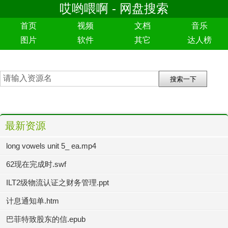
哎哟喂啊 - 网盘搜索
首页
视频
文档
音乐
图片
软件
其它
达人榜
最新资源
long vowels unit 5_ ea.mp4
62现在完成时.swf
ILT2级物流认证之财务管理.ppt
计息通知单.htm
巴菲特致股东的信.epub