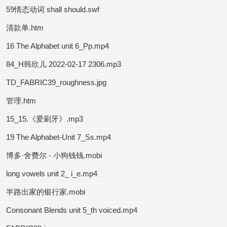
59情态动词 shall should.swf
清款单.htm
16 The Alphabet unit 6_Pp.mp4
84_H韩欣儿 2022-02-17 2306.mp3
TD_FABRIC39_roughness.jpg
管理.htm
15_15.《爱刷牙》.mp3
19 The Alphabet-Unit 7_Ss.mp4
博多·舍费尔 - 小狗钱钱.mobi
long vowels unit 2_ i_e.mp4
半路出家的银行家.mobi
Consonant Blends unit 5_th voiced.mp4