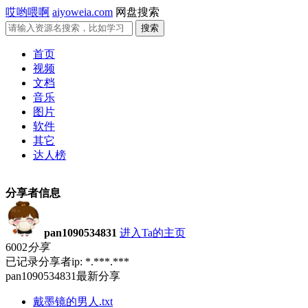
哎哟喂啊
aiyoweia.com
网盘搜索
首页
视频
文档
音乐
图片
软件
其它
达人榜
分享者信息
pan1090534831
进入Ta的主页
6002
分享
已记录分享者ip: *.***.***
pan1090534831最新分享
戴墨镜的男人.txt