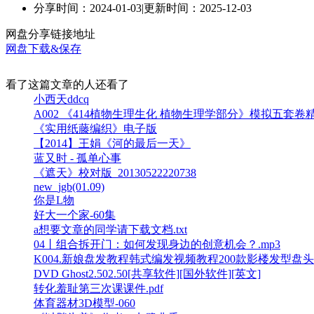
分享时间：2024-01-03
|
更新时间：2025-12-03
网盘分享链接地址
网盘下载&保存
看了这篇文章的人还看了
小西天ddcq
A002 《414植物生理生化 植物生理学部分》模拟五套卷精
《实用纸藤编织》电子版
【2014】王娟《河的最后一天》
蓝又时 - 孤单心事
《遮天》校对版_20130522220738
new_jgb(01.09)
你是L物
好大一个家-60集
a想要文章的同学请下载文档.txt
04丨组合拆开门：如何发现身边的创意机会？.mp3
K004.新娘盘发教程韩式编发视频教程200款影楼发型盘头全程学
DVD Ghost2.502.50[共享软件][国外软件][英文]
转化羞耻第三次课课件.pdf
体育器材3D模型-060