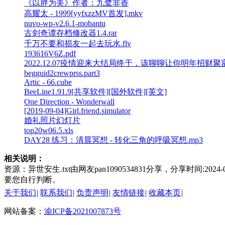
《以胖为美》作者：九鹭非香
高耀太 - 1999[yyfxzzMV首发].mkv
nuvo-wp-v2.6.1-mobantu
古剑奇谭存档修改器1.4.rar
千万不要和损友一起去玩水.flv
193616V6Z.pdf
2022.12.07疫情迎来大结局终于，该聊聊让你明年招财聚富
begguid2crewprss.part3
Artic - 66.cube
BeeLine1.91.9[共享软件][国外软件][英文]
One Direction - Wonderwall
[2019-09-04]Girl.friend.simulator
婚礼照片幻灯片
top20w06.5.xls
DAY28 练习：清晨冥想 - 转化三角的呼吸冥想.mp3
相关说明：
资源：异世安生.txt由网友pan1090534831分享，分享时间:
要您自行判断。
关于我们
|
联系我们
|
负责声明
|
友情链接
|
收藏本页
|
网站备案：
渝ICP备2021007873号