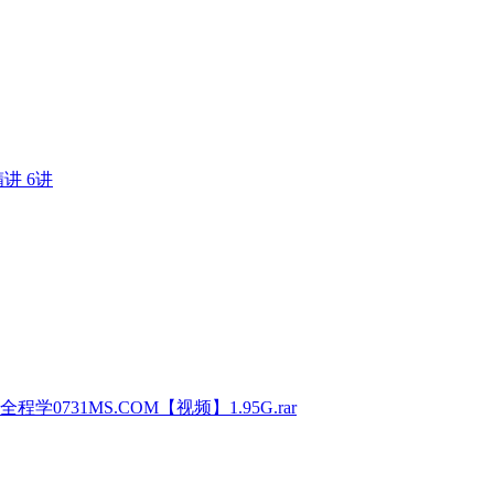
讲 6讲
0731MS.COM【视频】1.95G.rar