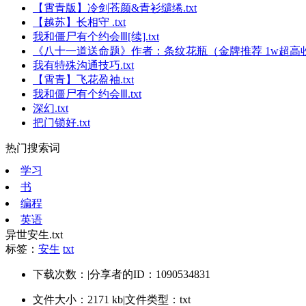
【霄青版】冷剑苍颜&青衫缱绻.txt
【越苏】长相守 .txt
我和僵尸有个约会Ⅲ[续].txt
《八十一道送命题》作者：条纹花瓶（金牌推荐 1w超高收藏
我有特殊沟通技巧.txt
【霄青】飞花盈袖.txt
我和僵尸有个约会Ⅲ.txt
深幻.txt
把门锁好.txt
热门搜索词
学习
书
编程
英语
异世安生.txt
标签：
安生
txt
下载次数：
|
分享者的ID：1090534831
文件大小：2171 kb
|
文件类型：txt