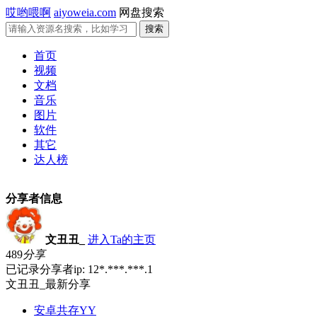
哎哟喂啊
aiyoweia.com
网盘搜索
首页
视频
文档
音乐
图片
软件
其它
达人榜
分享者信息
文丑丑_
进入Ta的主页
489
分享
已记录分享者ip: 12*.***.***.1
文丑丑_最新分享
安卓共存YY