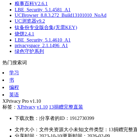
糗事百科V2.6.1
LBE_Security_5.1.4581_A1
UCBrowser_8.8.3.272_Build13101010_NoAd
UC浏览器v9.2
钛备份专业版合集(无需KEY)
烧饼2.4.1
LBE_Security_5.1.4610_A1
privacyspace_2.1.1496_A1
绿色守护系列
热门搜索词
学习
书
编程
英语
XPrivacy Pro v1.10
标签：
XPrivacy
v1.10
13捐赠完整直装
下载次数：
|
分享者的ID：1912730399
文件大小：文件夹资源大小未知
|
文件类型：13捐赠完整
分享时间：2023-10-10
|
更新时间：2026-02-09