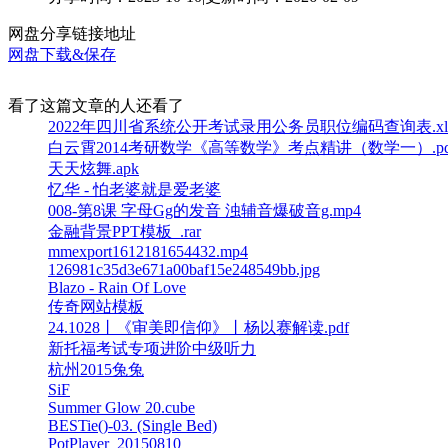
网盘分享链接地址
网盘下载&保存
看了这篇文章的人还看了
2022年四川省系统公开考试录用公务员职位编码查询表.xl
白云霄2014考研数学《高等数学》考点精讲（数学一）.pd
天天炫舞.apk
忆华 - 怕老婆就是爱老婆
008-第8课 字母Gg的发音 浊辅音爆破音g.mp4
金融背景PPT模板_.rar
mmexport1612181654432.mp4
126981c35d3e671a00baf15e248549bb.jpg
Blazo - Rain Of Love
传奇网站模板
24.1028丨《审美即信仰》丨杨以赛解读.pdf
新托福考试专项进阶中级听力
杭州2015兔兔
SiF
Summer Glow 20.cube
BESTie()-03. (Single Bed)
PotPlayer_20150810