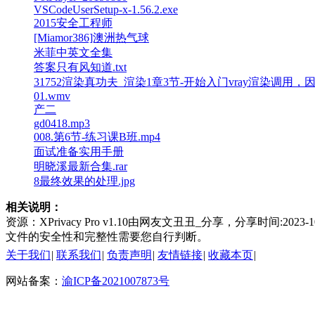
VSCodeUserSetup-x-1.56.2.exe
2015安全工程师
[Miamor386]澳洲热气球
米菲中英文全集
答案只有风知道.txt
31752渲染真功夫_渲染1章3节-开始入门vray渲染调用，因
01.wmv
产二
gd0418.mp3
008.第6节-练习课B班.mp4
面试准备实用手册
明晓溪最新合集.rar
8最终效果的处理.jpg
相关说明：
资源：XPrivacy Pro v1.10由网友文丑丑_分享，分享时
文件的安全性和完整性需要您自行判断。
关于我们
|
联系我们
|
负责声明
|
友情链接
|
收藏本页
|
网站备案：
渝ICP备2021007873号