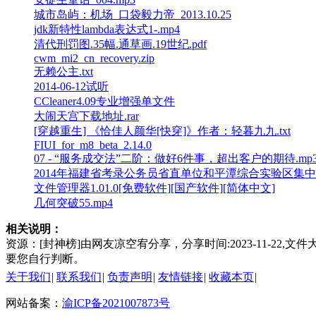
城市岛屿：机场_口袋毅力帝_2013.10.25
jdk新特性lambda表达式1-.mp4
清代刑罚图.35幅.通草画.19世纪.pdf
cwm_mi2_cn_recovery.zip
无赖公主.txt
2014-06-12试听
CCleaner4.09专业增强单文件
大闹天宫下载地址.rar
[穿越重生] 《恰佳人颜华[快穿]》作者：轻暮九九.txt
FIUI_for_m8_beta_2.14.0
07 - “服务成交法”二阶：做好6件事，超出客户的期待.mp
2014年福建省考录公务员省直单位和平潭综合实验区集中
文件管理器1.01.0[免费软件][国产软件][简体中文]
几何突破55.mp4
相关说明：
资源：[封神榜]由网友凉空宥分享，分享时间:2023-11-2
要您自行判断。
关于我们
|
联系我们
|
负责声明
|
友情链接
|
收藏本页
|
网站备案：
渝ICP备2021007873号