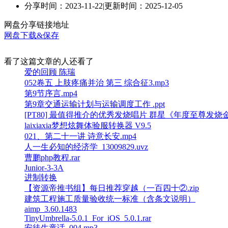
分享时间：2023-11-22
|
更新时间：2025-12-05
网盘分享链接地址
网盘下载&保存
看了这篇文章的人还看了
爱的回顾 陈瑞
052卷五 上肢疼痛并治 第三 综合征3.mp3
第9节序言.mp4
第9章交通运输计划与运输调度工作 .ppt
[PT80] 最值得推介的优秀发烧唱片 群星《年度至尊发烧金曲V
laixiaxia梦想炫舞体验服转换器 V9.5
021、第二十一讲 诗意长安.mp4
人一生必知的经济学_13009829.uvz
曹鹏php教程.rar
Junior-3-3A
进制转换
【资源帝推书组】每日推荐穿越（一百四十②.zip
建筑工程施工质量验收统一标准（含条文说明）
aimp_3.60.1483
TinyUmbrella-5.0.1_For_iOS_5.0.1.rar
安徒生童话_004.mp3