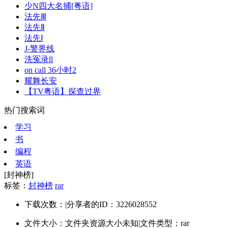
少N四大名捕[粤语]
法先Ⅲ
法先Ⅱ
法先Ⅰ
J-警界线
洗冤录ll
on call 36小时2
耀舞长安
【TV粤语】探查过界
热门搜索词
学习
书
编程
英语
[封神榜]
标签：
封神榜
rar
下载次数：
|
分享者的ID：3226028552
文件大小：文件夹资源大小未知
|
文件类型：rar