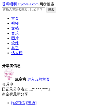
哎哟喂啊
aiyoweia.com
网盘搜索
首页
视频
文档
音乐
图片
软件
其它
达人榜
分享者信息
凉空宥
进入Ta的主页
41
分享
已记录分享者ip: 12*.***.***.1
凉空宥最新分享
[缺宅NN][粤语]