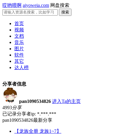
哎哟喂啊
aiyoweia.com
网盘搜索
首页
视频
文档
音乐
图片
软件
其它
达人榜
分享者信息
pan1090534826
进入Ta的主页
4993
分享
已记录分享者ip: *.***.***
pan1090534826最新分享
【龙族全册 龙族1~7】