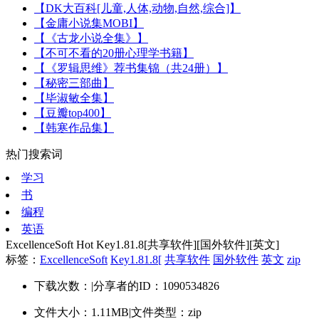
【DK大百科[儿童,人体,动物,自然,综合]】
【金庸小说集MOBI】
【《古龙小说全集》】
【不可不看的20册心理学书籍】
【《罗辑思维》荐书集锦（共24册）】
【秘密三部曲】
【毕淑敏全集】
【豆瓣top400】
【韩寒作品集】
热门搜索词
学习
书
编程
英语
ExcellenceSoft Hot Key1.81.8[共享软件][国外软件][英文]
标签：
ExcellenceSoft
Key1.81.8[
共享软件
国外软件
英文
zip
下载次数：
|
分享者的ID：1090534826
文件大小：1.11MB
|
文件类型：zip