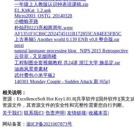
一年级上人教版认识钟表说课稿.zip
EL.KitKat_1.2.apk
Micro2003_OSTG_20140328
小蟾蜍开路
朴灿烈0223亮相两周年.wmv
AF1351F1CB6C2D24745111B172855CA84EE5FB5C
上古卷轴5 Another world 0.139 ENB v0.8 整合版.rar
prezi
natural language processing blog_ NIPS 2015 Retrospective
云菲菲 - 又见烟雨楼
工程制图全套视频教程 共24讲 浙江大学 施岳定.rar
油画风景类素材
武付费包小米平板2
140301 Monday Couple - Sudden Attack 新 [65p]
相关说明：
资源：ExcellenceSoft Hot Key1.81.8[共享软件][国外软
资源文件，其资源文件的安全性和完整性需要您自行判断。
关于我们
|
联系我们
|
负责声明
|
友情链接
|
收藏本页
|
网站备案：
渝ICP备2021007873号