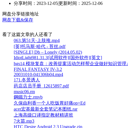
分享时间：2023-12-05
|
更新时间：2025-12-06
网盘分享链接地址
网盘下载&保存
看了这篇文章的人还看了
063.第51天·上肢推.mp4
[英]托马斯·哈代 - 苔丝.pdf
[SINGLE] Db – Lonely (2014.05.02)
IdiotLight981.31.3[试用软件][国外软件][英文]
hgs14 模块复盘：改善提案活动怎样帮企业做好知识管理.m
FINAL FANTASY IV-3.2
20031010-041306b04.mp4
171.冬景诱人
药店店员手册_12615897.pdf
music06.rm
鋼鐵力士.rmvb
久保由利香一个人吃饭胃好痛op+Ed
acer宏基最新全套笔记本图纸.rar
上海高级口译指定教材精讲班
7火苗.mp3
HTC Desire Android 2.3 Upgrade.zip