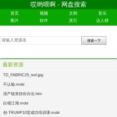
哎哟喂啊 - 网盘搜索
首页
视频
文档
音乐
图片
软件
其它
达人榜
最新资源
TD_FABRIC29_norl.jpg
不认输.mobi
清产核资挂你办法.htm
白领江湖.mobi
创-TRUMP10堂成功培训课.mobi