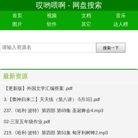
哎哟喂啊 - 网盘搜索
首页
视频
文档
音乐
图片
软件
其它
达人榜
最新资源
【更新版】外国文学汇编答案 .pdf
3.【窦神归来二】天天练（第八讲）·5月3日.pdf
237.《哈利·波特》第四部 第69集 圣诞舞会4.mp3
02-三至五年级作业.pdf
219.《哈利·波特》第四部 第51集 匈牙利树蜂2.mp3