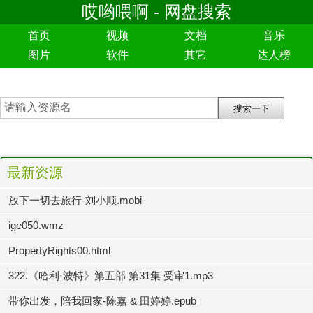
哎哟喂啊 - 网盘搜索
首页
视频
文档
音乐
图片
软件
其它
达人榜
最新资源
放下一切去旅行-刘小顺.mobi
ige050.wmz
PropertyRights00.html
322.《哈利·波特》第五部 第31集 受审1.mp3
带你出发，陪我回家-陈嘉 & 田婷婷.epub