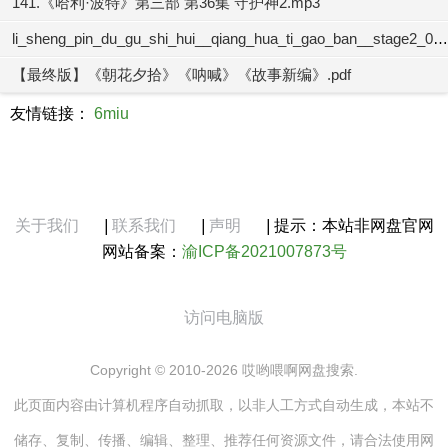
141.《哈利·波特》第三部 第36集 守护神2.mp3
li_sheng_pin_du_gu_shi_hui__qiang_hua_ti_gao_ban__stage2_01.mp3
【最终版】《朝花夕拾》《呐喊》《故事新编》.pdf
友情链接：
6miu
关于我们
|
联系我们
|
声明
|
提示：本站非网盘官网
网站备案：
渝ICP备2021007873号
访问电脑版
Copyright © 2010-2026 哎哟喂啊网盘搜索.
此页面内容由计算机程序自动抓取，以非人工方式自动生成，本站不
储存、复制、传播、编辑、整理、推荐任何资源文件，请合法使用网