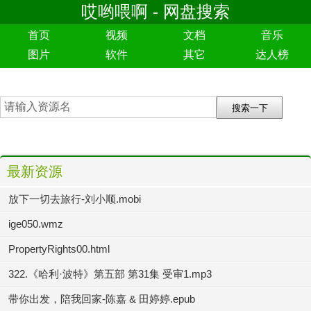
哎哟喂啊 - 网盘搜索
首页
视频
文档
音乐
图片
软件
其它
达人榜
最新资源
放下一切去旅行-刘小顺.mobi
ige050.wmz
PropertyRights00.html
322.《哈利·波特》第五部 第31集 受审1.mp3
带你出发，陪我回家-陈嘉 & 田婷婷.epub