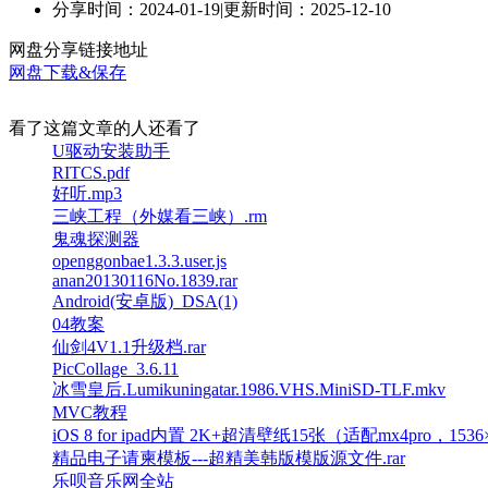
分享时间：2024-01-19
|
更新时间：2025-12-10
网盘分享链接地址
网盘下载&保存
看了这篇文章的人还看了
U驱动安装助手
RITCS.pdf
好听.mp3
三峡工程（外媒看三峡）.rm
鬼魂探测器
openggonbae1.3.3.user.js
anan20130116No.1839.rar
Android(安卓版)_DSA(1)
04教案
仙剑4V1.1升级档.rar
PicCollage_3.6.11
冰雪皇后.Lumikuningatar.1986.VHS.MiniSD-TLF.mkv
MVC教程
iOS 8 for ipad内置 2K+超清壁纸15张（适配mx4pro，1536×2
精品电子请柬模板---超精美韩版模版源文件.rar
乐呗音乐网全站