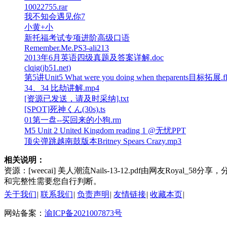
10022755.rar
我不知会遇见你7
小黄+小
新托福考试专项进阶高级口语
Remember.Me.PS3-ali213
2013年6月英语四级真题及答案详解.doc
clqjg(jb51.net)
第5讲Unit5 What were you doing when theparents目标拓展.f
34、34 比劫讲解.mp4
[资源已发送，请及时采纳].txt
[SPOT]死神くん(30s).ts
01第一盘--买回来的小狗.rm
M5 Unit 2 United Kingdom reading 1 @无忧PPT
顶尖弹跳越南鼓版本Britney Spears Crazy.mp3
相关说明：
资源：[weecai] 美人潮流Nails-13-12.pdf由网友Roya
和完整性需要您自行判断。
关于我们
|
联系我们
|
负责声明
|
友情链接
|
收藏本页
|
网站备案：
渝ICP备2021007873号