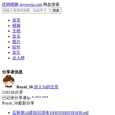
哎哟喂啊
aiyoweia.com
网盘搜索
首页
视频
文档
音乐
图片
软件
其它
达人榜
分享者信息
Royal_58
进入Ta的主页
518538
分享
已记录分享者ip: *.***.***
Royal_58最新分享
五秋第14讲知识清单1608295069395438.pdf