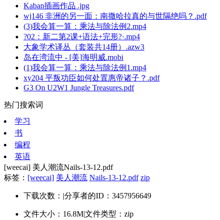
Kaban插画作品 .jpg
wj146 非洲的另一面：南撒哈拉真的与世隔绝吗？.pdf
(3)我会算一算：乘法与除法例2.mp4
?02：新二第2课+语法+完形?·.mp4
大象学术译丛（套装共14册）.azw3
岛在湾流中 - [美]海明威.mobi
(1)我会算一算：乘法与除法例1.mp4
xy204 平叛功臣如何处置惠帝诸子？.pdf
G3 On U2W1 Jungle Treasures.pdf
热门搜索词
学习
书
编程
英语
[weecai] 美人潮流Nails-13-12.pdf
标签：
[weecai]
美人潮流
Nails-13-12.pdf
zip
下载次数：
|
分享者的ID：3457956649
文件大小：16.8M
|
文件类型：zip