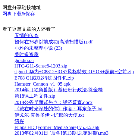
网盘分享链接地址
网盘下载&保存
看了这篇文章的人还看了
无情的传奇
如何在36岁以前成功(高清扫描版).pdf
小雅的未整理小说 (23)
美时多资质
gjradio.rar
HTC-G11-Sense5-1203.zip
signed_华为+C8812+IOS7风格特效JOYOS+超前+空前.zip
E708 Q1或Q2特殊固件包.zip
Hamster_Cannon_v1_05.apk
2014年（独角兽版）基础班行政法-徐金桂
第18课工程文件.zip
2014公务员面试热点：经济普查.docx
《藏在时光深处的你》作者：耳东兔子.txt
伊戈尔·克鲁多伊 - 忧郁的天使.txt
绍兴
Flipps HD (Former iMediaShare) v5.3.5.apk
2013年02月01日 [后备]第13期(总第84期).mp3