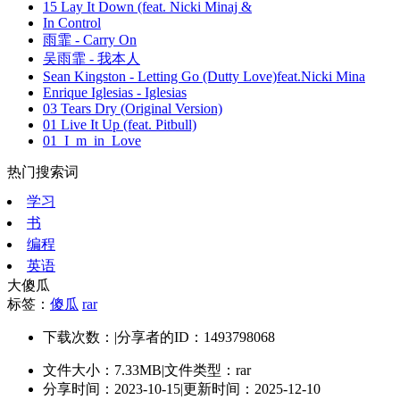
15 Lay It Down (feat. Nicki Minaj &
In Control
雨霏 - Carry On
吴雨霏 - 我本人
Sean Kingston - Letting Go (Dutty Love)feat.Nicki Mina
Enrique Iglesias - Iglesias
03 Tears Dry (Original Version)
01 Live It Up (feat. Pitbull)
01_I_m_in_Love
热门搜索词
学习
书
编程
英语
大傻瓜
标签：
傻瓜
rar
下载次数：
|
分享者的ID：1493798068
文件大小：7.33MB
|
文件类型：rar
分享时间：2023-10-15
|
更新时间：2025-12-10