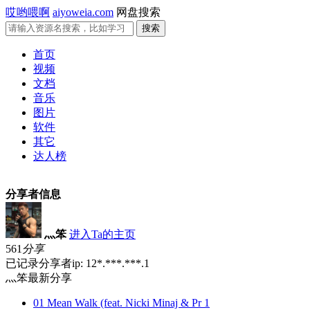
哎哟喂啊
aiyoweia.com
网盘搜索
首页
视频
文档
音乐
图片
软件
其它
达人榜
分享者信息
灬笨
进入Ta的主页
561
分享
已记录分享者ip: 12*.***.***.1
灬笨最新分享
01 Mean Walk (feat. Nicki Minaj & Pr 1