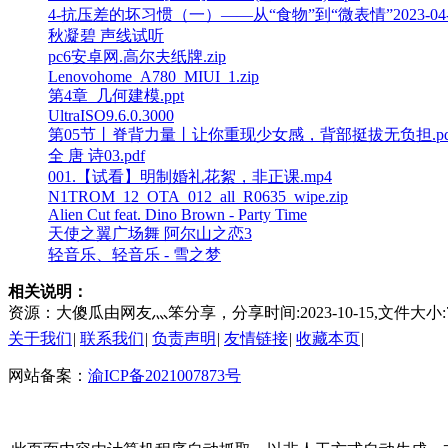
4-抗压差的坏习惯（一）——从“食物”到“微表情”2023-04-1
秋凝碧 声线试听
pc6安卓网.高尔夫纸牌.zip
Lenovohome_A780_MIUI_1.zip
第4章_几何建模.ppt
UltraISO9.6.0.3000
第05节丨脊背力量丨让你重现少女感，背部挺拔无负担.pd
全 唐 诗03.pdf
001.【试看】明制婚礼花絮，非正课.mp4
N1TROM_12_OTA_012_all_R0635_wipe.zip
Alien Cut feat. Dino Brown - Party Time
天使之翼广场舞 阿尔山之恋3
轻音乐、轻音乐 - 雪之梦
相关说明：
资源：大傻瓜由网友灬笨分享，分享时间:2023-10-15,文件
关于我们
|
联系我们
|
负责声明
|
友情链接
|
收藏本页
|
网站备案：
渝ICP备2021007873号