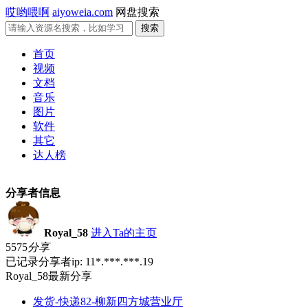
哎哟喂啊
aiyoweia.com
网盘搜索
首页
视频
文档
音乐
图片
软件
其它
达人榜
分享者信息
Royal_58
进入Ta的主页
5575
分享
已记录分享者ip: 11*.***.***.19
Royal_58最新分享
发货-快递82-柳新四方城营业厅