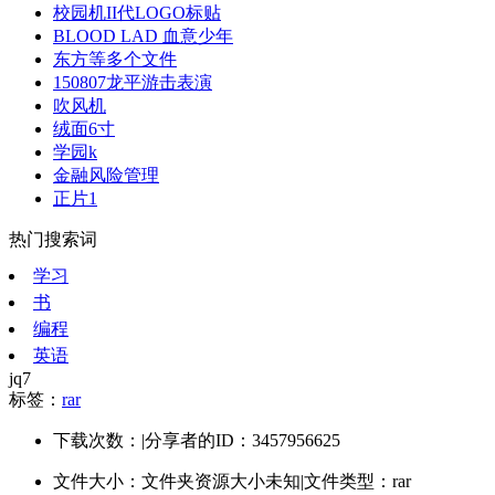
校园机II代LOGO标贴
BLOOD LAD 血意少年
东方等多个文件
150807龙平游击表演
吹风机
绒面6寸
学园k
金融风险管理
正片1
热门搜索词
学习
书
编程
英语
jq7
标签：
rar
下载次数：
|
分享者的ID：3457956625
文件大小：文件夹资源大小未知
|
文件类型：rar