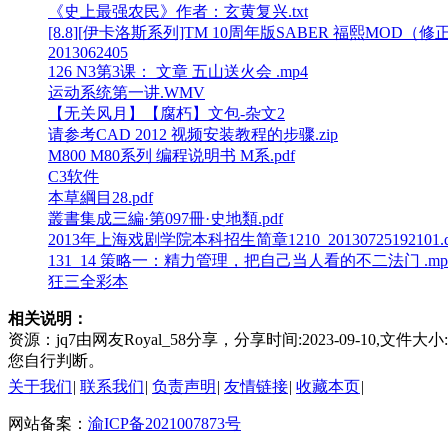
《史上最强农民》作者：玄黄复兴.txt
[8.8][伊卡洛斯系列]TM 10周年版SABER 福熙MOD（修正）
2013062405
126 N3第3课： 文章 五山送火会 .mp4
运动系统第一讲.WMV
【无关风月】【腐朽】文包-杂文2
请参考CAD 2012 视频安装教程的步骤.zip
M800 M80系列 编程说明书 M系.pdf
C3软件
本草綱目28.pdf
叢書集成三編·第097冊·史地類.pdf
2013年上海戏剧学院本科招生简章1210_20130725192101.d
131_14 策略一：精力管理，把自己当人看的不二法门 .mp
狂三全彩本
相关说明：
资源：jq7由网友Royal_58分享，分享时间:2023-09-
您自行判断。
关于我们
|
联系我们
|
负责声明
|
友情链接
|
收藏本页
|
网站备案：
渝ICP备2021007873号