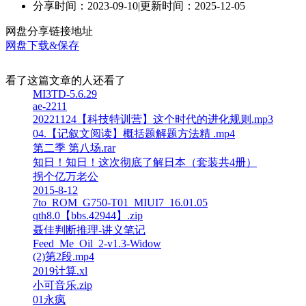
分享时间：2023-09-10
|
更新时间：2025-12-05
网盘分享链接地址
网盘下载&保存
看了这篇文章的人还看了
MI3TD-5.6.29
ae-2211
20221124【科技特训营】这个时代的进化规则.mp3
04.【记叙文阅读】概括题解题方法精 .mp4
第二季 第八场.rar
知日！知日！这次彻底了解日本（套装共4册）
拐个亿万老公
2015-8-12
7to_ROM_G750-T01_MIUI7_16.01.05
qth8.0【bbs.42944】.zip
聂佳判断推理-讲义笔记
Feed_Me_Oil_2-v1.3-Widow
(2)第2段.mp4
2019计算.xl
小可音乐.zip
01永疯