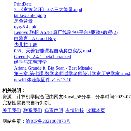
PrintDate
7_《家族兴旺》-07.三大能量.mp4
tankexianfengpjb
黑色背景
qyg-5.4.apk
Lenovo 联想 A678t 原厂线刷包+平台+驱动+教程(2)
白雅言 - A Good Boy
少儿拉丁舞
035、天善智能课程自动爬虫实战.mp4
Greenify_2.4.1_beta1_cracked
经学与宋明理学
Ariana Grande ft. Big Sean - Best Mistake
第三章-第七课-数学老师哲学老师统计学家历史学家 .mp4
newifi 体验版固件 v1.6.13.10
相关说明：
资源：计算机学院合照由网友Royal_58分享，分享时间:202
完整性需要您自行判断。
关于我们
|
联系我们
|
负责声明
|
友情链接
|
收藏本页
|
网站备案：
渝ICP备2021007873号