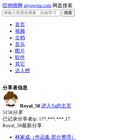
哎哟喂啊
aiyoweia.com
网盘搜索
首页
视频
文档
音乐
图片
软件
其它
达人榜
分享者信息
Royal_58
进入Ta的主页
5158
分享
已记录分享者ip: 17*.***.***.17
Royal_58最新分享
林家成（作品集 部分整理）