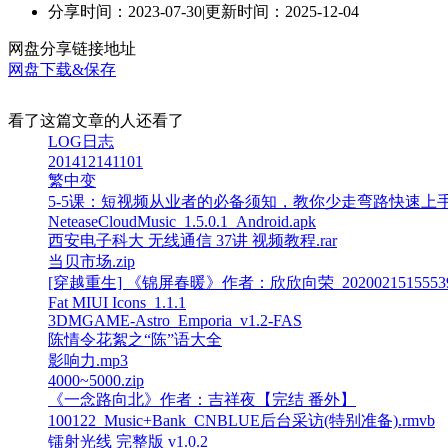
分享时间：2023-07-30
|
更新时间：2025-12-04
网盘分享链接地址
网盘下载&保存
看了这篇文章的人还看了
LOG日志
201412141101
繁中变
5-5课：短视频从业者的必备须知，教你少走弯路快速上手_1
NeteaseCloudMusic_1.5.0.1_Android.apk
西安电子科大 无线通信 37讲 视频教程.rar
当贝市场.zip
[穿越重生] 《锦屏春暖》作者：欣欣向荣_20200215155539.
Fat MIUI Icons_1.1.1
3DMGAME-Astro_Emporia_v1.2-FAS
陈情令花絮之“陈”语大全
影响力.mp3
4000~5000.zip
《一念路向北》作者：吉祥夜【完结 番外】
100122_Music+Bank_CNBLUE后台采访(特别准备).rmvb
镭射光线 完整版 v1.0.2