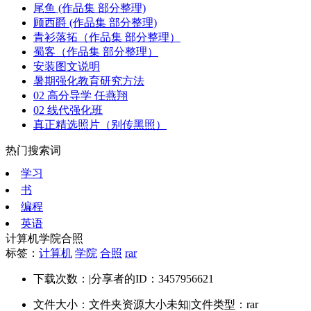
尾鱼 (作品集 部分整理)
顾西爵 (作品集 部分整理)
青衫落拓（作品集 部分整理）
蜀客（作品集 部分整理）
安装图文说明
暑期强化教育研究方法
02 高分导学 任燕翔
02 线代强化班
真正精选照片（别传黑照）
热门搜索词
学习
书
编程
英语
计算机学院合照
标签：
计算机
学院
合照
rar
下载次数：
|
分享者的ID：3457956621
文件大小：文件夹资源大小未知
|
文件类型：rar