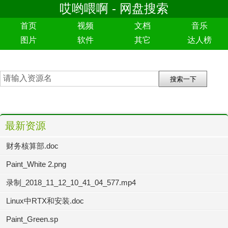
哎哟喂啊 - 网盘搜索
首页
视频
文档
音乐
图片
软件
其它
达人榜
最新资源
财务核算部.doc
Paint_White 2.png
录制_2018_11_12_10_41_04_577.mp4
Linux中RTX和安装.doc
Paint_Green.sp