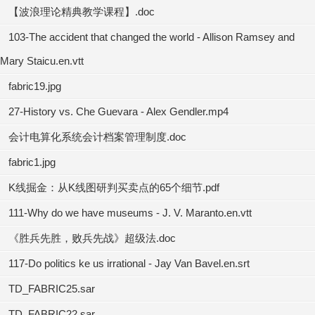
【波浪理论精典教学课程】.doc
103-The accident that changed the world - Allison Ramsey and
Mary Staicu.en.vtt
fabric19.jpg
27-History vs. Che Guevara - Alex Gendler.mp4
会计电算化系统会计档案管理制度.doc
fabric1.jpg
K线掘金：从K线图研判买卖点的65个细节.pdf
111-Why do we have museums - J. V. Maranto.en.vtt
《胜兵先胜，败兵先战》超级法.doc
117-Do politics ke us irrational - Jay Van Bavel.en.srt
TD_FABRIC25.sar
TD_FABRIC22.sar