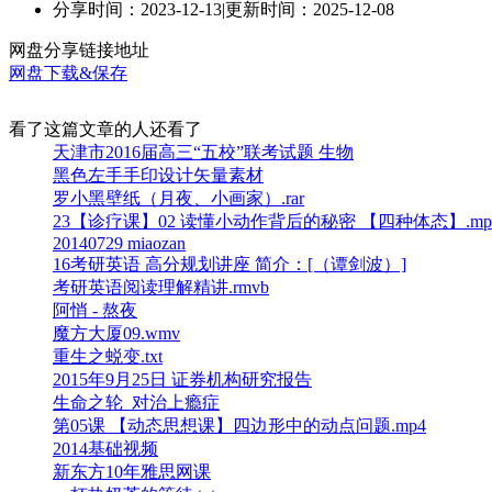
分享时间：2023-12-13
|
更新时间：2025-12-08
网盘分享链接地址
网盘下载&保存
看了这篇文章的人还看了
天津市2016届高三“五校”联考试题 生物
黑色左手手印设计矢量素材
罗小黑壁纸（月夜、小画家）.rar
23【诊疗课】02 读懂小动作背后的秘密 【四种体态】.mp
20140729 miaozan
16考研英语 高分规划讲座 简介：[（谭剑波）]
考研英语阅读理解精讲.rmvb
阿悄 - 熬夜
魔方大厦09.wmv
重生之蜕变.txt
2015年9月25日 证券机构研究报告
生命之轮_对治上瘾症
第05课 【动态思想课】四边形中的动点问题.mp4
2014基础视频
新东方10年雅思网课