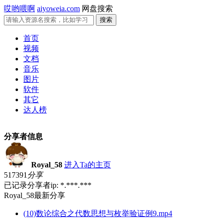
哎哟喂啊
aiyoweia.com
网盘搜索
首页
视频
文档
音乐
图片
软件
其它
达人榜
分享者信息
Royal_58
进入Ta的主页
517391
分享
已记录分享者ip: *.***.***
Royal_58最新分享
(10)数论综合之代数思想与枚举验证例9.mp4