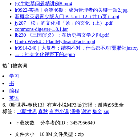
(6)牛吃草问题精讲例8.mp4
lr0922-实操丨会第46期：成为管理者的关键一跃2.jpg
新概念英语青少版入门 B_Unit_12（共15页）.ppt
jy207「松」的文化和「紧」的文化（上）.pdf
commons-digester-1.8.1.jar
lb230 《三国演义》：在历史与文学之间.pdf
Unit6-Week4：PlantMythsandFacts.mp4
lr0914-240｜大复盘：结构不对，什么都不对[粟渺社jnztxy]
与：社会文化视野下的.epub
热门搜索词
学习
书
编程
英语
6.《听世界-春秋13》有声小说MP3版(演播：谢涛)95集全
标签：
《听世界
春秋
有声小说
演播
谢涛
集全
zip
下载次数：
|
分享者的ID：3457956649
文件大小：16.8M
|
文件类型：zip