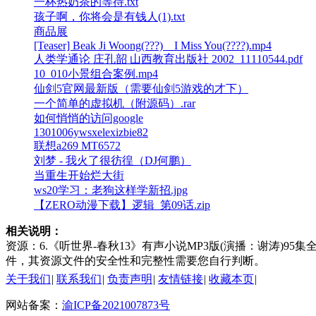
一杯热奶茶的等待.txt
孩子啊，你将会是有钱人(1).txt
商品展
[Teaser] Beak Ji Woong(???) _ I Miss You(????).mp4
人类学通论 庄孔韶 山西教育出版社 2002_11110544.pdf
10_010小景组合案例.mp4
仙剑5官网最新版（需要仙剑5游戏的才下）
一个简单的虚拟机（附源码）.rar
如何悄悄的访问google
1301006ywsxelexizbie82
联想a269 MT6572
刘梦 - 我火了很彷徨（DJ何鹏）
当重生开始烂大街
ws20学习：老狗这样学新招.jpg
【ZERO动漫下载】逻辑_第09话.zip
相关说明：
资源：6.《听世界-春秋13》有声小说MP3版(演播：谢涛)95集全由
件，其资源文件的安全性和完整性需要您自行判断。
关于我们
|
联系我们
|
负责声明
|
友情链接
|
收藏本页
|
网站备案：
渝ICP备2021007873号